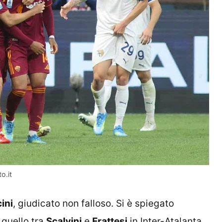
o.it
ini
, giudicato non falloso. Si è spiegato
 quello tra
Scalvini
e
Frattesi
in Inter-Atalanta.