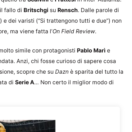
l fallo di
Britschgi
su
Rensch
. Dalle parole di
”) e dei varisti (“Si trattengono tutti e due”) non
re, ma viene fatta l’
On Field Review
.
molto simile con protagonisti
Pablo Marì
e
ndata. Anzi, chi fosse curioso di sapere cosa
sione, scopre che su
Dazn
è sparita del tutto la
ata di
Serie A
… Non certo il miglior modo di