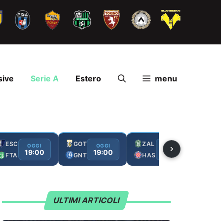
sive
Serie A
Estero
menu
ESC
GOT
ZAL
FC
OGGI
OGGI
OGGI
19:00
19:00
19:00
FTA
GNT
HAS
GA
ULTIMI ARTICOLI