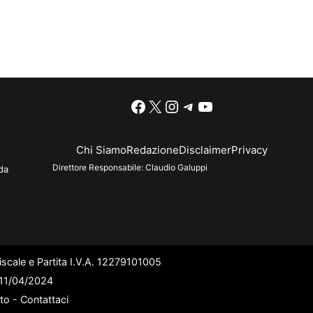
Facebook
X
Instagram
Telegram
YouTube
Chi Siamo
Redazione
Disclaimer
Privacy
Direttore Responsabile:
Claudio Galuppi
da
scale e Partita I.V.A. 12279101005
l 11/04/2024
ato -
Contattaci