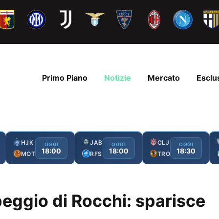
Primo Piano
Notizie
Mercato
Esclu
HJK
JAB
CLJ
OGGI
OGGI
OGGI
18:00
18:00
18:30
MOT
RFS
TRO
eggio di Rocchi: sparisce