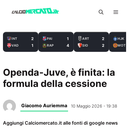
Vai
Menu
al
contenuto
2
1
2
INT
PAI
ART
HJK
1
4
2
VAD
RAP
SIO
MOT
Openda-Juve, è finita: la
formula della cessione
Giacomo Auriemma
10 Maggio 2026 - 19:38
Aggiungi Calciomercato.it alle fonti di google news