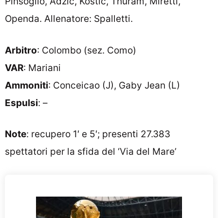
Pinsoglio, Adzic, Kostic, Thuram, Miretti,
Openda. Allenatore: Spalletti.
Arbitro
: Colombo (sez. Como)
VAR
: Mariani
Ammoniti
: Conceicao (J), Gaby Jean (L)
Espulsi
: –
Note
: recupero 1′ e 5′; presenti 27.383
spettatori per la sfida del ‘Via del Mare’