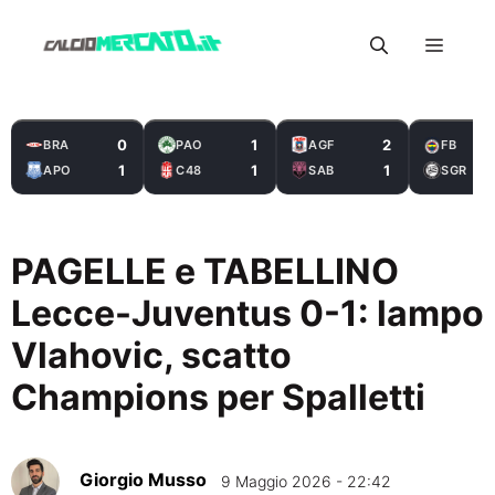
Vai
Menu
al
contenuto
0
1
2
BRA
PAO
AGF
FB
1
1
1
APO
C48
SAB
SGR
PAGELLE e TABELLINO
Lecce-Juventus 0-1: lampo
Vlahovic, scatto
Champions per Spalletti
Giorgio Musso
9 Maggio 2026 - 22:42