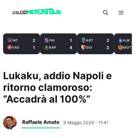
Vai
Menu
al
contenuto
2
1
2
INT
PAI
ART
HJK
1
4
2
VAD
RAP
SIO
MOT
Lukaku, addio Napoli e
ritorno clamoroso:
“Accadrà al 100%”
Raffaele Amato
9 Maggio 2026 - 11:41