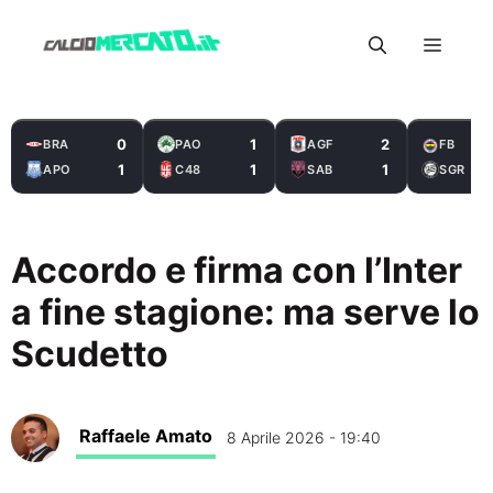
Vai
Menu
al
contenuto
0
1
2
BRA
PAO
AGF
FB
1
1
1
APO
C48
SAB
SGR
Accordo e firma con l’Inter
a fine stagione: ma serve lo
Scudetto
Raffaele Amato
8 Aprile 2026 - 19:40