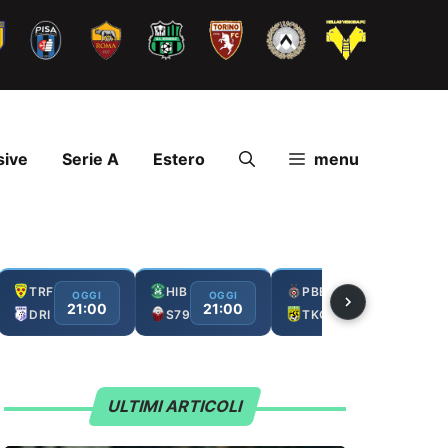
sive
Serie A
Estero
menu
TRF
HIB
PBE
OGGI
OGGI
OGGI
21:00
21:00
21:00
DRI
S79
TKO
ULTIMI ARTICOLI