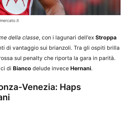
mercato.it
ime della classe
, con i lagunari dell’ex
Stroppa
i di vantaggio sui brianzoli. Tra gli ospiti brilla
ssa sul penalty che riporta la gara in parità.
ici di
Bianco
delude invece
Hernani
.
Monza-Venezia: Haps
ani