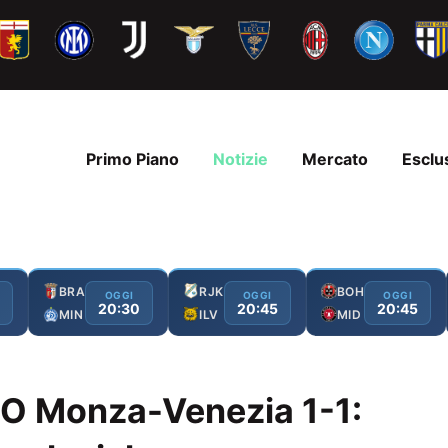
Primo Piano
Notizie
Mercato
Esclu
BRA
RJK
BOH
OGGI
OGGI
OGGI
20:30
20:45
20:45
MIN
ILV
MID
O Monza-Venezia 1-1: