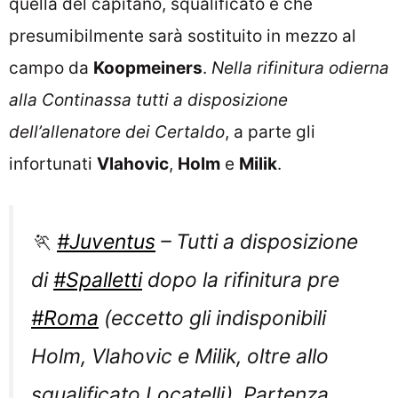
quella del capitano, squalificato e che
presumibilmente sarà sostituito in mezzo al
campo da
Koopmeiners
.
Nella rifinitura odierna
alla Continassa tutti a disposizione
dell’allenatore dei Certaldo
, a parte gli
infortunati
Vlahovic
,
Holm
e
Milik
.
🏃
#Juventus
– Tutti a disposizione
di
#Spalletti
dopo la rifinitura pre
#Roma
(eccetto gli indisponibili
Holm, Vlahovic e Milik, oltre allo
squalificato Locatelli). Partenza