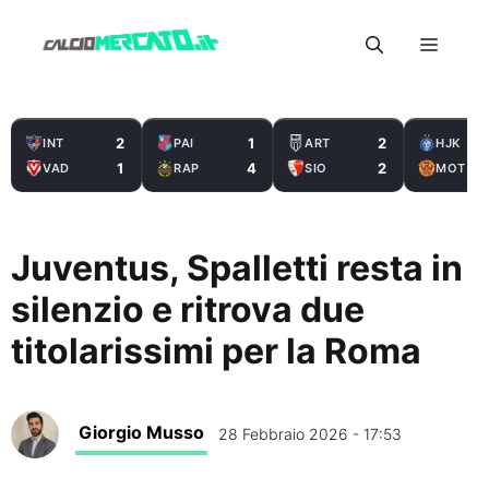
Vai
Menu
al
contenuto
2
1
2
INT
PAI
ART
HJK
1
4
2
VAD
RAP
SIO
MOT
Juventus, Spalletti resta in
silenzio e ritrova due
titolarissimi per la Roma
Giorgio Musso
28 Febbraio 2026 - 17:53