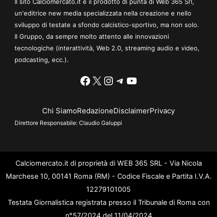
Il sito Calciomercato.it è il prodotto di punta di Web 365 Srl,
un'editrice new media specializzata nella creazione e nello
sviluppo di testate a sfondo calcistico-sportivo, ma non solo.
Il Gruppo, da sempre molto attento alle innovazioni
tecnologiche (interattività, Web 2.0, streaming audio e video,
podcasting, ecc.).
Facebook
X
Instagram
Telegram
YouTube
Chi Siamo
Redazione
Disclaimer
Privacy
Direttore Responsabile:
Claudio Galuppi
Calciomercato.it di proprietà di WEB 365 SRL - Via Nicola
Marchese 10, 00141 Roma (RM) - Codice Fiscale e Partita I.V.A.
12279101005
Testata Giornalistica registrata presso il Tribunale di Roma con
n°57/2024 del 11/04/2024