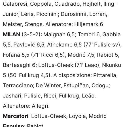
Calabresi, Coppola, Cuadrado, Højholt, Iling-
Junior, Léris, Piccinini; Durosinmi, Lorran,
Meister, Stengs. Allenatore: Hiljemark 6
MILAN
(3-5-2): Maignan 6,5; Tomori 6, Gabbia
5,5, Pavlović 6,5, Athekame 6,5 (77′ Pulisic sv),
Fofana 5,5 (71′ Ricci 6,5), Modrić 7,5, Rabiot 5,
Bartesaghi 6; Loftus-Cheek (71′ Leao), Nkunku
5 (50′ Fullkrug 4,5). A disposizione: Pittarella,
Terracciano; De Winter, Estupiñan, Odogu;
Jashari, Pulisic, Ricci; Füllkrug, Leão.
Allenatore: Allegri.
Marcatori
: Loftus-Cheek, Loyola, Modric
Espulso
: Rabiot