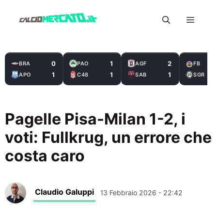
Vai
Menu
al
contenuto
0
1
2
BRA
PAO
AGF
FB
1
1
1
APO
C48
SAB
SGR
Pagelle Pisa-Milan 1-2, i
voti: Fullkrug, un errore che
costa caro
Claudio Galuppi
13 Febbraio 2026 - 22:42