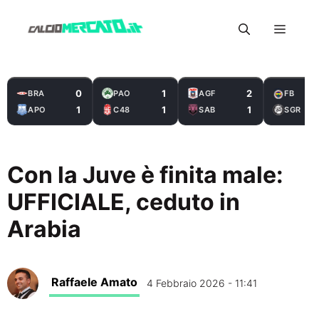
Vai
Menu
al
contenuto
0
1
2
BRA
PAO
AGF
FB
1
1
1
APO
C48
SAB
SGR
Con la Juve è finita male:
UFFICIALE, ceduto in
Arabia
Raffaele Amato
4 Febbraio 2026 - 11:41