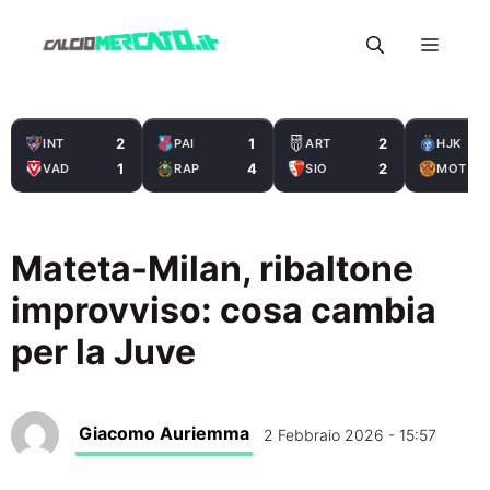
Vai
Menu
al
contenuto
2
1
2
INT
PAI
ART
HJK
1
4
2
VAD
RAP
SIO
MOT
Mateta-Milan, ribaltone
improvviso: cosa cambia
per la Juve
Giacomo Auriemma
2 Febbraio 2026 - 15:57