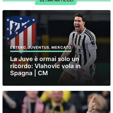
ULTIMI ARTICOLI
ESTERO
,
JUVENTUS
,
MERCATO
La Juve è ormai solo un
ricordo: Vlahovic vola in
Spagna | CM