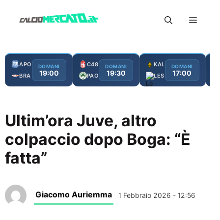
Vai
Menu
al
contenuto
APO
C48
KAL
DOMANI
DOMANI
DOMANI
19:00
19:30
17:00
BRA
PAO
LES
Ultim’ora Juve, altro
colpaccio dopo Boga: “È
fatta”
Giacomo Auriemma
1 Febbraio 2026 - 12:56