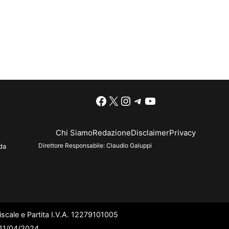
Facebook
X
Instagram
Telegram
YouTube
Chi Siamo
Redazione
Disclaimer
Privacy
Direttore Responsabile:
Claudio Galuppi
da
scale e Partita I.V.A. 12279101005
l 11/04/2024