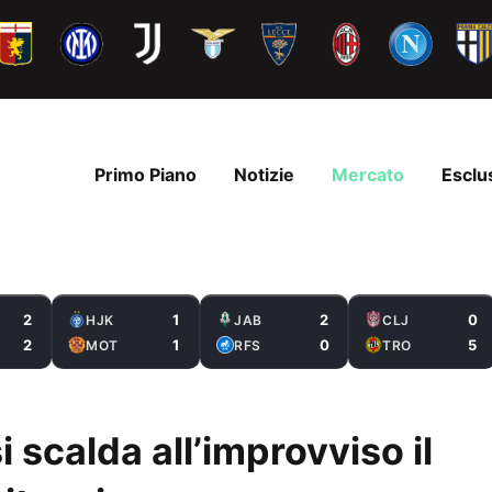
Primo Piano
Notizie
Mercato
Esclu
2
1
2
0
HJK
JAB
CLJ
2
1
0
5
MOT
RFS
TRO
 scalda all’improvviso il