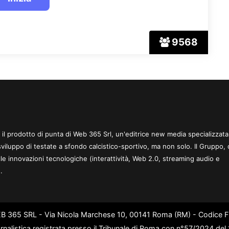
9568
 è il prodotto di punta di Web 365 Srl, un'editrice new media specializzata
sviluppo di testate a sfondo calcistico-sportivo, ma non solo. Il Gruppo, 
le innovazioni tecnologiche (interattività, Web 2.0, streaming audio e
.
WEB 365 SRL - Via Nicola Marchese 10, 00141 Roma (RM) - Codice Fi
rnalistica registrata presso il Tribunale di Roma con n°57/2024 de