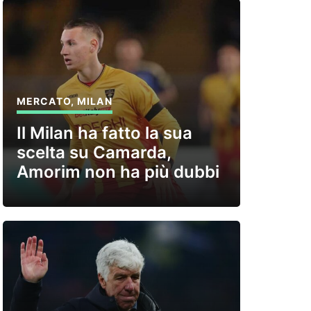
MERCATO
,
MILAN
Il Milan ha fatto la sua
scelta su Camarda,
Amorim non ha più dubbi