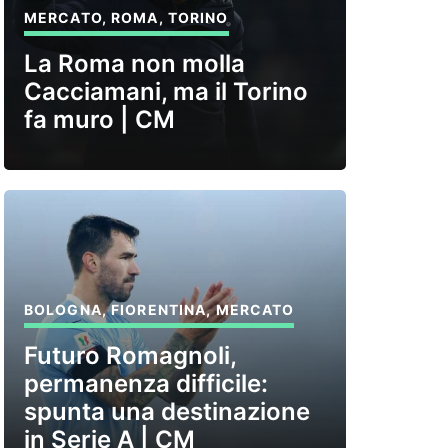
MERCATO
,
ROMA
,
TORINO
La Roma non molla
Cacciamani, ma il Torino
fa muro | CM
BOLOGNA
,
FIORENTINA
,
MERCATO
Futuro Romagnoli,
permanenza difficile:
spunta una destinazione
in Serie A | CM