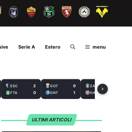
sive
Serie A
Estero
menu
2
0
2
ESC
GOT
ZAL
0
1
5
FTA
GNT
HAS
ULTIMI ARTICOLI