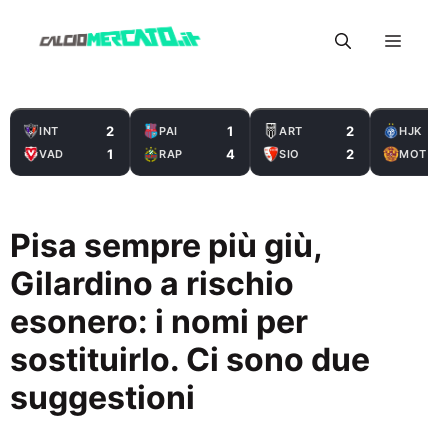
Vai
Menu
al
contenuto
2
1
2
INT
PAI
ART
HJK
1
4
2
VAD
RAP
SIO
MOT
Pisa sempre più giù,
Gilardino a rischio
esonero: i nomi per
sostituirlo. Ci sono due
suggestioni