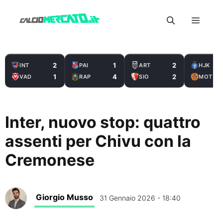
Vai
Menu
al
contenuto
2
1
2
INT
PAI
ART
HJK
1
4
2
VAD
RAP
SIO
MOT
Inter, nuovo stop: quattro
assenti per Chivu con la
Cremonese
Giorgio Musso
31 Gennaio 2026 - 18:40