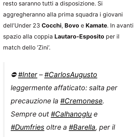
resto saranno tutti a disposizione. Si
aggregheranno alla prima squadra i giovani
dell’Under 23
Cocchi
,
Bovo
e
Kamate
. In avanti
spazio alla coppia
Lautaro-Esposito
per il
match dello ‘Zini’.
⛔️
#Inter
–
#CarlosAugusto
leggermente affaticato: salta per
precauzione la
#Cremonese
.
Sempre out
#Calhanoglu
e
#Dumfries
oltre a
#Barella
, per il