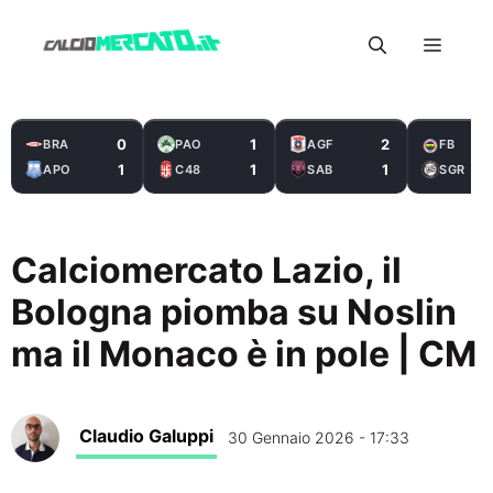
Vai
Menu
al
contenuto
0
1
2
BRA
PAO
AGF
FB
1
1
1
APO
C48
SAB
SGR
Calciomercato Lazio, il
Bologna piomba su Noslin
ma il Monaco è in pole | CM
Claudio Galuppi
30 Gennaio 2026 - 17:33