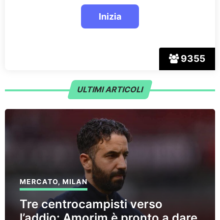
9355
ULTIMI ARTICOLI
MERCATO
,
MILAN
Tre centrocampisti verso
l’addio: Amorim è pronto a dare