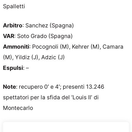
Spalletti
Arbitro
: Sanchez (Spagna)
VAR
: Soto Grado (Spagna)
Ammoniti
: Pocognoli (M), Kehrer (M), Camara
(M), Yildiz (J), Adzic (J)
Espulsi
: –
Note
: recupero 0′ e 4′; presenti 13.246
spettatori per la sfida del ‘Louis II’ di
Montecarlo