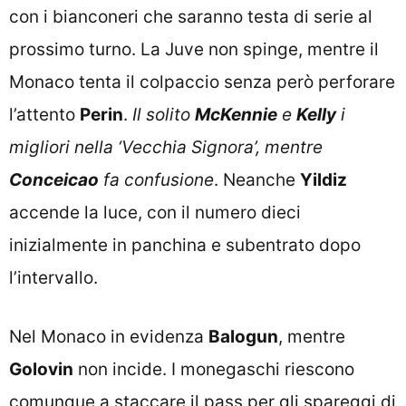
con i bianconeri che saranno testa di serie al
prossimo turno. La Juve non spinge, mentre il
Monaco tenta il colpaccio senza però perforare
l’attento
Perin
.
Il solito
McKennie
e
Kelly
i
migliori nella ‘Vecchia Signora’, mentre
Conceicao
fa confusione
. Neanche
Yildiz
accende la luce, con il numero dieci
inizialmente in panchina e subentrato dopo
l’intervallo.
Nel Monaco in evidenza
Balogun
, mentre
Golovin
non incide. I monegaschi riescono
comunque a staccare il pass per gli spareggi di