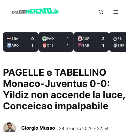
Vai
Menu
al
contenuto
0
1
2
BRA
PAO
AGF
FB
1
1
1
APO
C48
SAB
SGR
PAGELLE e TABELLINO
Monaco-Juventus 0-0:
Yildiz non accende la luce,
Conceicao impalpabile
Giorgio Musso
28 Gennaio 2026 - 22:54