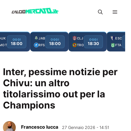
Vai
Menu
al
contenuto
HJK
JAB
CLJ
ESC
OGGI
OGGI
OGGI
O
18:00
18:00
18:30
19
MOT
RFS
TRO
FTA
Inter, pessime notizie per
Chivu: un altro
titolarissimo out per la
Champions
Francesco Iucca
27 Gennaio 2026 - 14:51