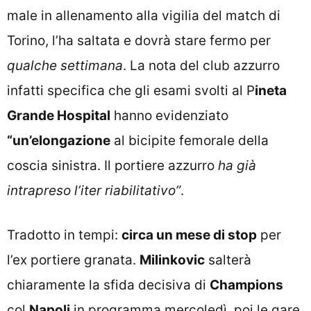
male in allenamento alla vigilia del match di
Torino, l’ha saltata e dovrà stare fermo per
qualche settimana
. La nota del club azzurro
infatti specifica che gli esami svolti al P
ineta
Grande Hospital
hanno evidenziato
“un’elongazione
al bicipite femorale della
coscia sinistra. Il portiere azzurro
ha già
intrapreso l’iter riabilitativo”
.
Tradotto in tempi:
circa un mese di stop
per
l’ex portiere granata.
Milinkovic
salterà
chiaramente la sfida decisiva di
Champions
col
Napoli
in programma mercoledì, poi le gare