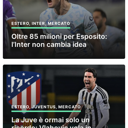
ESTERO
,
INTER
,
MERCATO
Oltre 85 milioni per Esposito:
l’Inter non cambia idea
ESTERO
,
JUVENTUS
,
MERCATO
La Juve è ormai solo un
ricordo: Vlahovic vola in