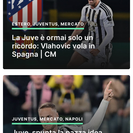
ESTERO
,
JUVENTUS
,
MERCATO
La Juve è ormai solo un
ricordo: Vlahovic vola in
Spagna | CM
JUVENTUS
,
MERCATO
,
NAPOLI
Juve, spunta la pazza idea