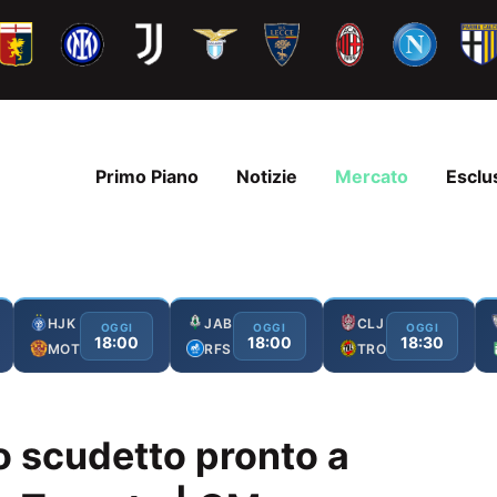
Primo Piano
Notizie
Mercato
Esclu
HJK
JAB
CLJ
OGGI
OGGI
OGGI
18:00
18:00
18:30
MOT
RFS
TRO
o scudetto pronto a