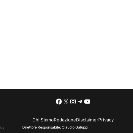
Facebook
X
Instagram
Telegram
YouTube
Chi Siamo
Redazione
Disclaimer
Privacy
Direttore Responsabile:
Claudio Galuppi
da