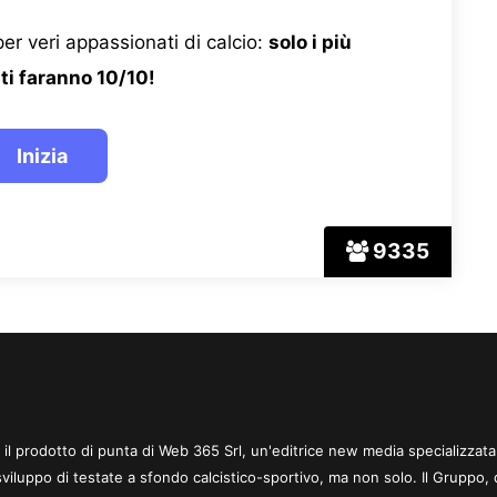
er veri appassionati di calcio:
solo i più
ti faranno 10/10!
9335
 è il prodotto di punta di Web 365 Srl, un'editrice new media specializzata
sviluppo di testate a sfondo calcistico-sportivo, ma non solo. Il Gruppo, 