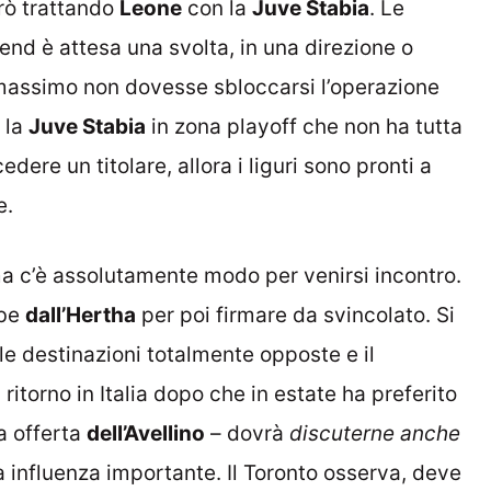
rò trattando
Leone
con la
Juve Stabia
. Le
nd è attesa una svolta, in una direzione o
al massimo non dovesse sbloccarsi l’operazione
e la
Juve Stabia
in zona playoff che non ha tutta
dere un titolare, allora i liguri sono pronti a
e.
ma c’è assolutamente modo per venirsi incontro.
bbe
dall’Hertha
per poi firmare da svincolato. Si
 le destinazioni totalmente opposte e il
 ritorno in Italia dopo che in estate ha preferito
a offerta
dell’Avellino
– dovrà
discuterne anche
 influenza importante. Il Toronto osserva, deve