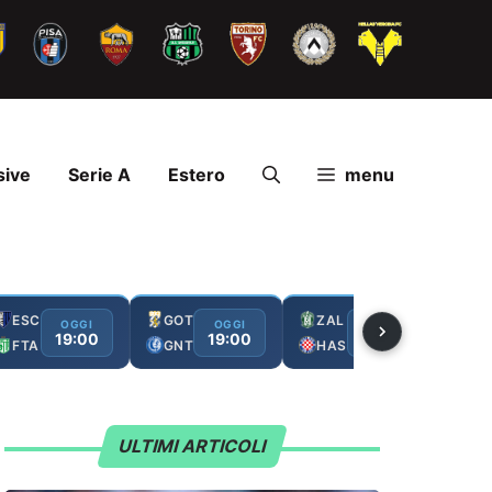
sive
Serie A
Estero
menu
ESC
GOT
ZAL
FC
OGGI
OGGI
OGGI
19:00
19:00
19:00
FTA
GNT
HAS
GA
ULTIMI ARTICOLI