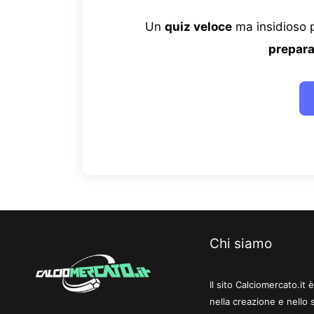
Un
quiz veloce
ma insidioso p
prepara
Chi siamo
Il sito Calciomercato.it
nella creazione e nello 