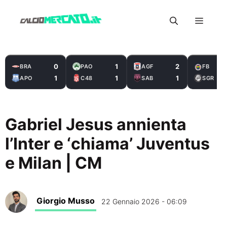
Vai
Menu
al
contenuto
0
1
2
BRA
PAO
AGF
FB
1
1
1
APO
C48
SAB
SGR
Gabriel Jesus annienta
l’Inter e ‘chiama’ Juventus
e Milan | CM
Giorgio Musso
22 Gennaio 2026 - 06:09