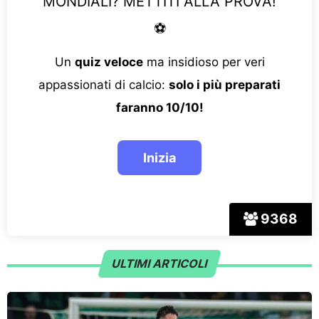
MONDIALI? METTITI ALLA PROVA!
⚽
Un
quiz veloce
ma insidioso per veri
appassionati di calcio:
solo i più preparati
faranno 10/10!
9368
ULTIMI ARTICOLI