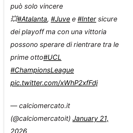
può solo vincere
💥
#Atalanta
,
#Juve
e
#Inter
sicure
dei playoff ma con una vittoria
possono sperare di rientrare tra le
prime otto
#UCL
#ChampionsLeague
pic.twitter.com/xWhP2xfFdj
— calciomercato.it
(@calciomercatoit)
January 21,
2026