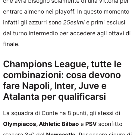
che avrà bisogno solamente di una vittoria per
entrare almeno nei playoff. In questo momento
infatti gli azzurri sono
25esimi
e primi esclusi
dal turno intermedio per accedere agli ottavi di
finale.
Champions League, tutte le
combinazioni: cosa devono
fare Napoli, Inter, Juve e
Atalanta per qualificarsi
La squadra di Conte ha 8 punti, gli stessi di
Olympiacos, Athletic Bilbao
e
PSV
sconfitto
stasera 3-0 dal
Newcastle.
Per essere sicuro di