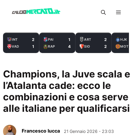
Vai
Menu
al
contenuto
2
1
2
INT
PAI
ART
HJK
1
4
2
VAD
RAP
SIO
MOT
Champions, la Juve scala e
l’Atalanta cade: ecco le
combinazioni e cosa serve
alle italiane per qualificarsi
Francesco Iucca
21 Gennaio 2026 - 23:03