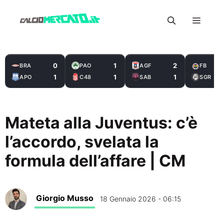
Vai
Menu
al
contenuto
0
1
2
BRA
PAO
AGF
FB
1
1
1
APO
C48
SAB
SGR
Mateta alla Juventus: c’è
l’accordo, svelata la
formula dell’affare | CM
Giorgio Musso
18 Gennaio 2026 - 06:15