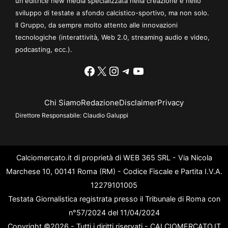
un'editrice new media specializzata nella creazione e nello
sviluppo di testate a sfondo calcistico-sportivo, ma non solo.
Il Gruppo, da sempre molto attento alle innovazioni
tecnologiche (interattività, Web 2.0, streaming audio e video,
podcasting, ecc.).
Facebook
X
Instagram
Telegram
YouTube
Chi Siamo
Redazione
Disclaimer
Privacy
Direttore Responsabile:
Claudio Galuppi
Calciomercato.it di proprietà di WEB 365 SRL - Via Nicola
Marchese 10, 00141 Roma (RM) - Codice Fiscale e Partita I.V.A.
12279101005
Testata Giornalistica registrata presso il Tribunale di Roma con
n°57/2024 del 11/04/2024
Copyright ©2026 - Tutti i diritti riservati - CALCIOMERCATO.IT