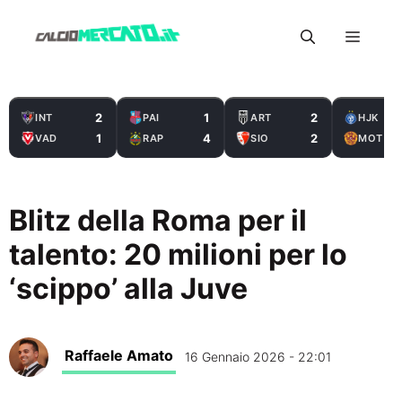
Vai
Menu
al
contenuto
2
1
2
INT
PAI
ART
HJK
1
4
2
VAD
RAP
SIO
MOT
Blitz della Roma per il
talento: 20 milioni per lo
‘scippo’ alla Juve
Raffaele Amato
16 Gennaio 2026 - 22:01