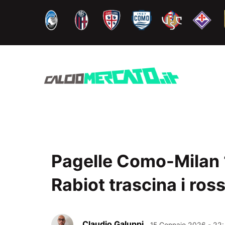
Vai
al
contenuto
Pagelle Como-Milan 1-
Rabiot trascina i ros
Claudio Galuppi
15 Gennaio 2026 - 22