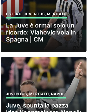
ESTERO
,
JUVENTUS
,
MERCATO
La Juve è ormai solo un
ricordo: Vlahovic vola in
Spagna | CM
JUVENTUS
,
MERCATO
,
NAPOLI
Juve, spunta la pazza