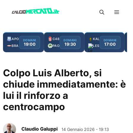
Vai
Menu
al
contenuto
APO
C48
KAL
DOMANI
DOMANI
DOMANI
19:00
19:30
17:00
BRA
PAO
LES
Colpo Luis Alberto, si
chiude immediatamente: è
lui il rinforzo a
centrocampo
Claudio Galuppi
14 Gennaio 2026 - 19:13