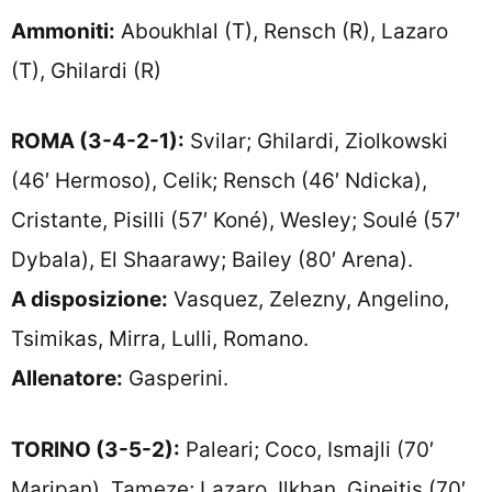
Ammoniti:
Aboukhlal (T), Rensch (R), Lazaro
(T), Ghilardi (R)
ROMA (3-4-2-1):
Svilar; Ghilardi, Ziolkowski
(46′ Hermoso), Celik; Rensch (46′ Ndicka),
Cristante, Pisilli (57′ Koné), Wesley; Soulé (57′
Dybala), El Shaarawy; Bailey (80′ Arena).
A disposizione:
Vasquez, Zelezny, Angelino,
Tsimikas, Mirra, Lulli, Romano.
Allenatore:
Gasperini.
TORINO (3-5-2):
Paleari; Coco, Ismajli (70′
Maripan), Tameze; Lazaro, Ilkhan, Gineitis (70′