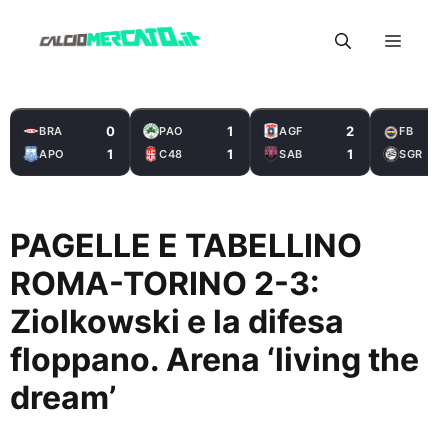
Vai
Menu
al
contenuto
0
1
2
BRA
PAO
AGF
FB
1
1
1
APO
C48
SAB
SGR
PAGELLE E TABELLINO
ROMA-TORINO 2-3:
Ziolkowski e la difesa
floppano. Arena ‘living the
dream’