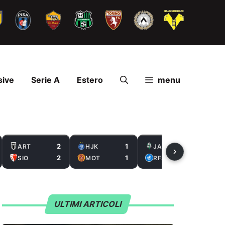
sive
Serie A
Estero
menu
2
1
2
ART
HJK
JAB
2
1
0
SIO
MOT
RFS
ULTIMI ARTICOLI