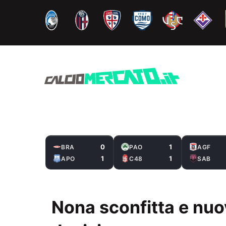
Vai
al
contenuto
0
1
BRA
PAO
AGF
1
1
APO
C48
SAB
Nona sconfitta e nuo