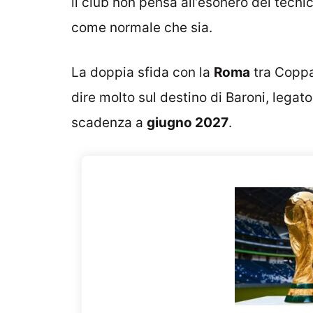
il club non pensa all’esonero del tecni
come normale che sia.
La doppia sfida con la
Roma
tra Coppa
dire molto sul destino di Baroni, legato
scadenza a
giugno 2027
.