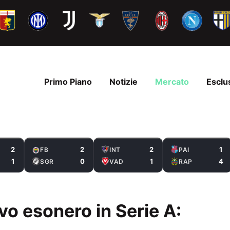
Primo Piano
Notizie
Mercato
Esclu
2
2
2
1
FB
INT
PAI
1
0
1
4
SGR
VAD
RAP
vo esonero in Serie A: