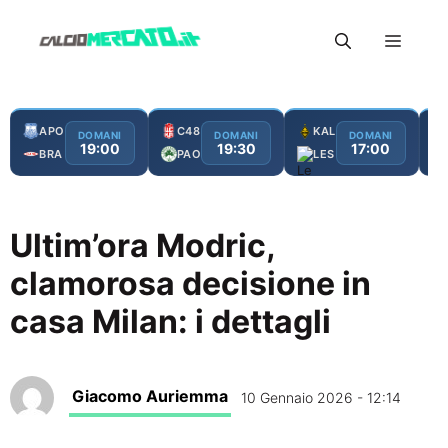
Vai
Menu
al
contenuto
APO
C48
KAL
DOMANI
DOMANI
DOMANI
19:00
19:30
17:00
BRA
PAO
LES
Ultim’ora Modric,
clamorosa decisione in
casa Milan: i dettagli
Giacomo Auriemma
10 Gennaio 2026 - 12:14