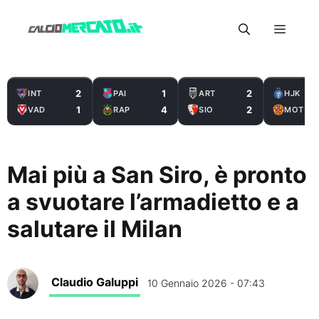
Vai
Menu
al
contenuto
2
1
2
INT
PAI
ART
HJK
1
4
2
VAD
RAP
SIO
MOT
Mai più a San Siro, è pronto
a svuotare l’armadietto e a
salutare il Milan
Claudio Galuppi
10 Gennaio 2026 - 07:43