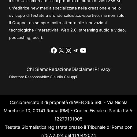
Il sito Calciomercato.it è il prodotto di punta di Web 365 Srl,
un'editrice new media specializzata nella creazione e nello
sviluppo di testate a sfondo calcistico-sportivo, ma non solo.
Il Gruppo, da sempre molto attento alle innovazioni
tecnologiche (interattività, Web 2.0, streaming audio e video,
podcasting, ecc.).
Facebook
X
Instagram
Telegram
YouTube
Chi Siamo
Redazione
Disclaimer
Privacy
Direttore Responsabile:
Claudio Galuppi
Calciomercato.it di proprietà di WEB 365 SRL - Via Nicola
Marchese 10, 00141 Roma (RM) - Codice Fiscale e Partita I.V.A.
12279101005
Testata Giornalistica registrata presso il Tribunale di Roma con
n°57/2024 del 11/04/2024