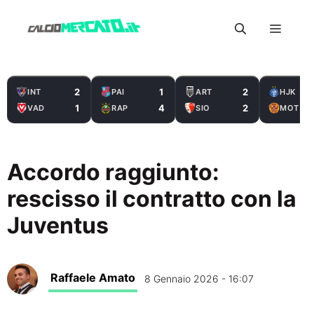
Vai
Menu
al
contenuto
2
1
2
INT
PAI
ART
HJK
1
4
2
VAD
RAP
SIO
MOT
Accordo raggiunto:
rescisso il contratto con la
Juventus
Raffaele Amato
8 Gennaio 2026 - 16:07