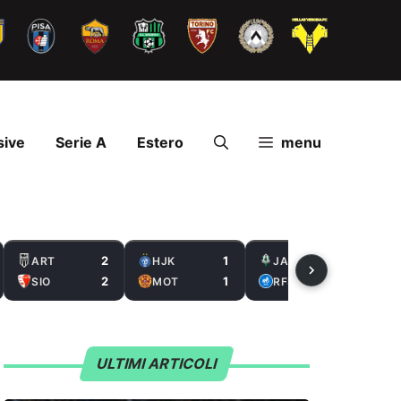
sive
Serie A
Estero
menu
2
1
2
ART
HJK
JAB
2
1
0
SIO
MOT
RFS
ULTIMI ARTICOLI