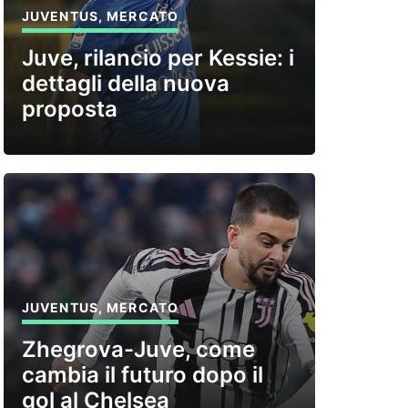
JUVENTUS
,
MERCATO
Juve, rilancio per Kessie: i
dettagli della nuova
proposta
JUVENTUS
,
MERCATO
Zhegrova-Juve, come
cambia il futuro dopo il
gol al Chelsea