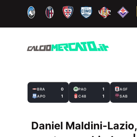
Vai
al
contenuto
0
1
BRA
PAO
AGF
1
1
APO
C48
SAB
Daniel Maldini-Lazio,