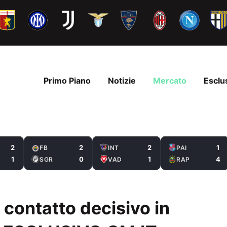
Primo Piano
Notizie
Mercato
Esclu
2
2
2
1
FB
INT
PAI
1
0
1
4
SGR
VAD
RAP
 contatto decisivo in