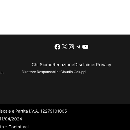
Facebook
X
Instagram
Telegram
YouTube
Chi Siamo
Redazione
Disclaimer
Privacy
Direttore Responsabile:
Claudio Galuppi
da
scale e Partita I.V.A. 12279101005
l 11/04/2024
ato -
Contattaci