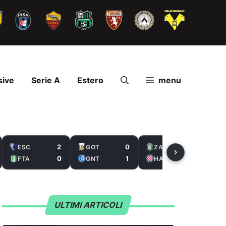
sive
Serie A
Estero
menu
2
0
2
ESC
GOT
ZAL
0
1
5
FTA
GNT
HAS
ULTIMI ARTICOLI