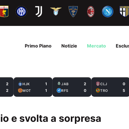
Primo Piano
Notizie
Mercato
Esclu
2
1
2
0
HJK
JAB
CLJ
2
1
0
5
MOT
RFS
TRO
io e svolta a sorpresa