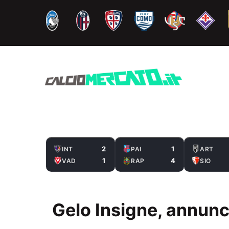
Vai
al
contenuto
2
1
INT
PAI
ART
1
4
VAD
RAP
SIO
Gelo Insigne, annunc