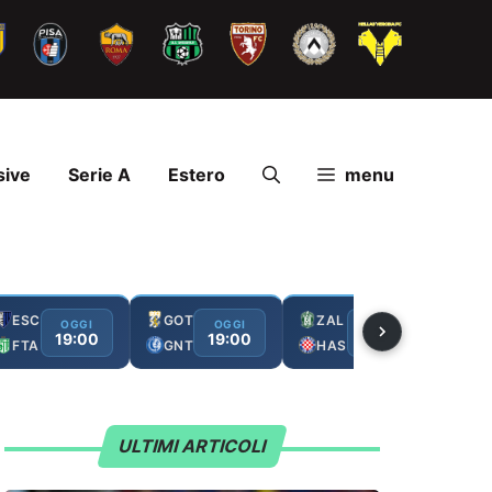
sive
Serie A
Estero
menu
ESC
GOT
ZAL
FC
OGGI
OGGI
OGGI
19:00
19:00
19:00
FTA
GNT
HAS
GA
ULTIMI ARTICOLI