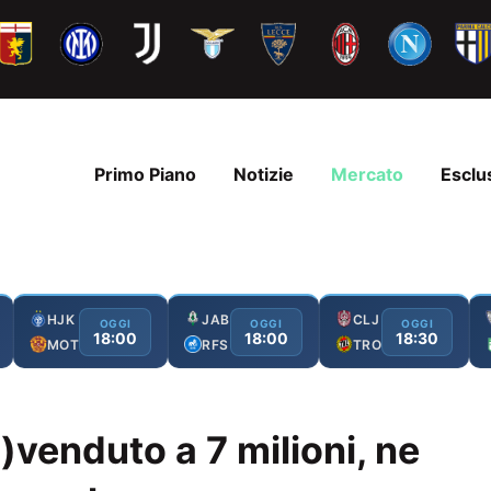
Primo Piano
Notizie
Mercato
Esclu
HJK
JAB
CLJ
OGGI
OGGI
OGGI
18:00
18:00
18:30
MOT
RFS
TRO
s)venduto a 7 milioni, ne