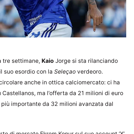
a tre settimane,
Kaio
Jorge si sta rilanciando
il suo esordio con la
Seleçao
verdeoro.
circolare anche in ottica calciomercato: ci ha
 Castellanos, ma l’offerta da 21 milioni di euro
 più importante da 32 milioni avanzata dal
rto di mercato Ekrem Konur sul suo account ‘X’,