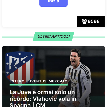
9598
ULTIMI ARTICOLI
ESTERO
,
JUVENTUS
,
MERCATO
La Juve è ormai solo un
ricordo: Vlahovic vola in
Spagna | CM