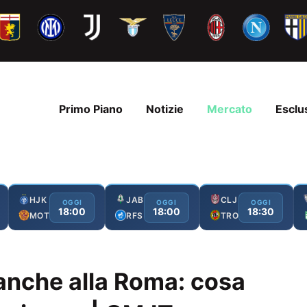
Primo Piano
Notizie
Mercato
Esclu
HJK
JAB
CLJ
OGGI
OGGI
OGGI
18:00
18:00
18:30
MOT
RFS
TRO
 anche alla Roma: cosa