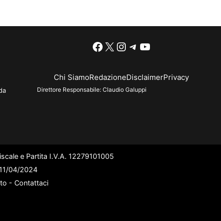
Facebook
X
Instagram
Telegram
YouTube
Chi Siamo
Redazione
Disclaimer
Privacy
Direttore Responsabile:
Claudio Galuppi
da
scale e Partita I.V.A. 12279101005
l 11/04/2024
ato -
Contattaci