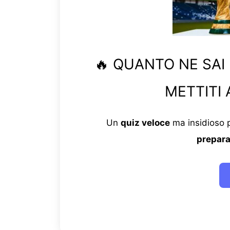
🔥 QUANTO NE SAI
METTITI 
Un
quiz veloce
ma insidioso p
prepara