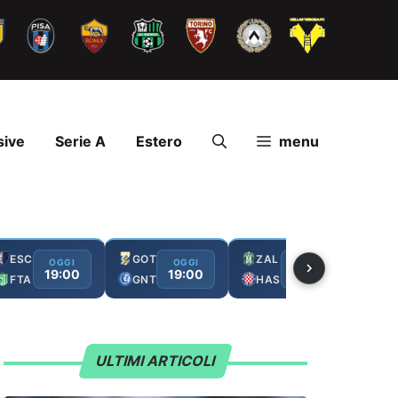
sive
Serie A
Estero
menu
ESC
GOT
ZAL
FC
OGGI
OGGI
OGGI
19:00
19:00
19:00
FTA
GNT
HAS
GA
ULTIMI ARTICOLI