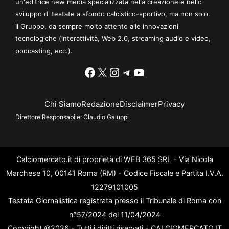
un'editrice new media specializzata nella creazione e nello
sviluppo di testate a sfondo calcistico-sportivo, ma non solo.
Il Gruppo, da sempre molto attento alle innovazioni
tecnologiche (interattività, Web 2.0, streaming audio e video,
podcasting, ecc.).
Facebook
X
Instagram
Telegram
YouTube
Chi Siamo
Redazione
Disclaimer
Privacy
Direttore Responsabile:
Claudio Galuppi
Calciomercato.it di proprietà di WEB 365 SRL - Via Nicola
Marchese 10, 00141 Roma (RM) - Codice Fiscale e Partita I.V.A.
12279101005
Testata Giornalistica registrata presso il Tribunale di Roma con
n°57/2024 del 11/04/2024
Copyright ©2026 - Tutti i diritti riservati - CALCIOMERCATO.IT