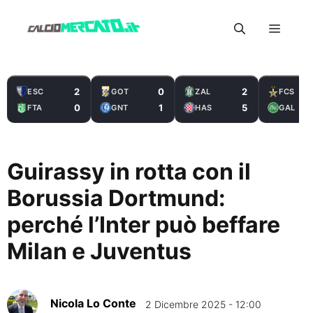
Vai
Menu
al
contenuto
2
0
2
ESC
GOT
ZAL
FCS
0
1
5
FTA
GNT
HAS
GAL
Guirassy in rotta con il
Borussia Dortmund:
perché l’Inter può beffare
Milan e Juventus
Nicola Lo Conte
2 Dicembre 2025 - 12:00