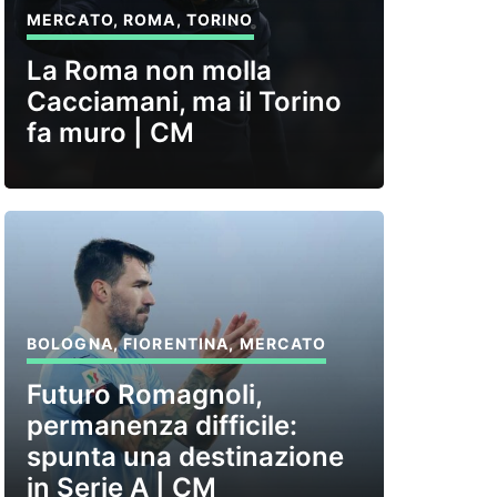
MERCATO
,
ROMA
,
TORINO
La Roma non molla
Cacciamani, ma il Torino
fa muro | CM
BOLOGNA
,
FIORENTINA
,
MERCATO
Futuro Romagnoli,
permanenza difficile:
spunta una destinazione
in Serie A | CM