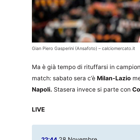
Gian Piero Gasperini (Ansafoto) – calciomercato.it
Ma è già tempo di rituffarsi in campio
match: sabato sera c’è
Milan-Lazio
men
Napoli.
Stasera invece si parte con
Co
LIVE
28 Novembre
22:44