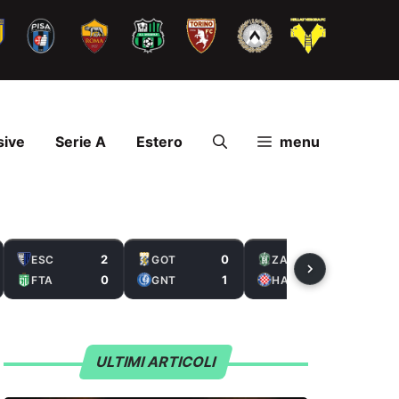
sive
Serie A
Estero
menu
2
0
2
ESC
GOT
ZAL
0
1
5
FTA
GNT
HAS
ULTIMI ARTICOLI