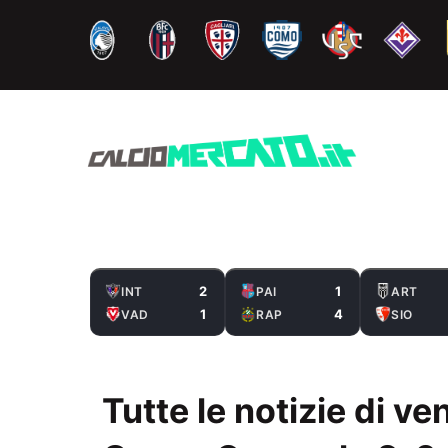
Vai
al
contenuto
2
1
INT
PAI
ART
1
4
VAD
RAP
SIO
Tutte le notizie di v