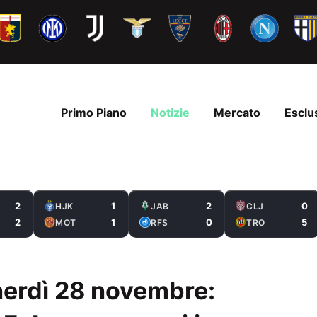
Primo Piano
Notizie
Mercato
Esclu
2
1
2
0
HJK
JAB
CLJ
2
1
0
5
MOT
RFS
TRO
enerdì 28 novembre: