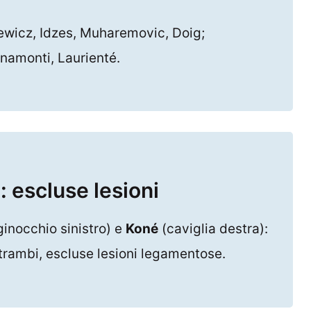
iewicz, Idzes, Muharemovic, Doig;
inamonti, Laurienté.
 escluse lesioni
ginocchio sinistro) e
Koné
(caviglia destra):
trambi, escluse lesioni legamentose.