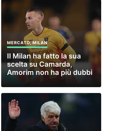
MERCATO
,
MILAN
Il Milan ha fatto la sua
scelta su Camarda,
Amorim non ha più dubbi