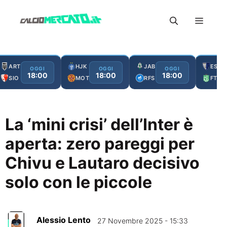
Vai
Menu
al
contenuto
ART
HJK
JAB
ESC
OGGI
OGGI
OGGI
18:00
18:00
18:00
SIO
MOT
RFS
FTA
La ‘mini crisi’ dell’Inter è
aperta: zero pareggi per
Chivu e Lautaro decisivo
solo con le piccole
Alessio Lento
27 Novembre 2025 - 15:33