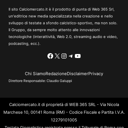
Il sito Calciomercato.it è il prodotto di punta di Web 365 Srl,
un'editrice new media specializzata nella creazione e nello
sviluppo di testate a sfondo calcistico-sportivo, ma non solo.
Il Gruppo, da sempre molto attento alle innovazioni
tecnologiche (interattività, Web 2.0, streaming audio e video,
podcasting, ecc.).
Facebook
X
Instagram
Telegram
YouTube
Chi Siamo
Redazione
Disclaimer
Privacy
Direttore Responsabile:
Claudio Galuppi
Calciomercato.it di proprietà di WEB 365 SRL - Via Nicola
Marchese 10, 00141 Roma (RM) - Codice Fiscale e Partita I.V.A.
12279101005
Testata Giornalistica registrata presso il Tribunale di Roma con