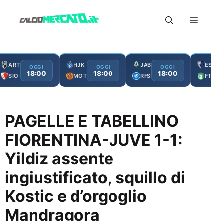
Vai
Menu
al
contenuto
ART
HJK
JAB
ESC
OGGI
OGGI
OGGI
18:00
18:00
18:00
SIO
MOT
RFS
FTA
PAGELLE E TABELLINO
FIORENTINA-JUVE 1-1:
Yildiz assente
ingiustificato, squillo di
Kostic e d’orgoglio
Mandragora