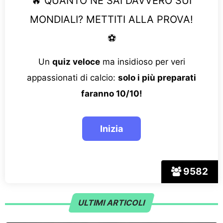
🔥 QUANTO NE SAI DAVVERO SUI
MONDIALI? METTITI ALLA PROVA!
⚽
Un
quiz veloce
ma insidioso per veri
appassionati di calcio:
solo i più preparati
faranno 10/10!
9582
ULTIMI ARTICOLI