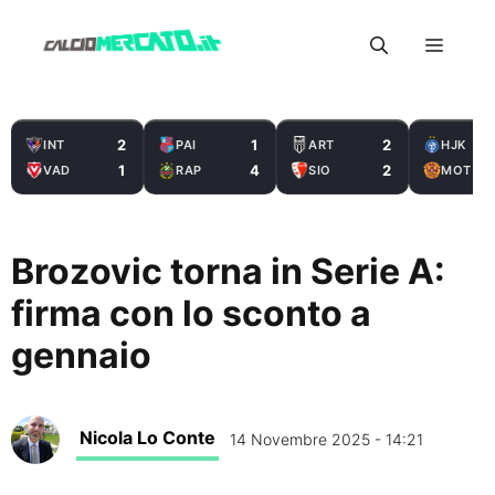
Vai
Menu
al
contenuto
2
1
2
INT
PAI
ART
HJK
1
4
2
VAD
RAP
SIO
MOT
Brozovic torna in Serie A:
firma con lo sconto a
gennaio
Nicola Lo Conte
14 Novembre 2025 - 14:21