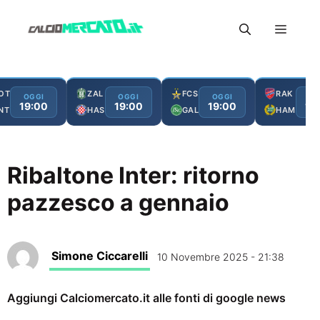
Vai
Menu
al
contenuto
OT
ZAL
FCS
RAK
OGGI
OGGI
OGGI
OG
19:00
19:00
19:00
19
NT
HAS
GAL
HAM
Ribaltone Inter: ritorno
pazzesco a gennaio
Simone Ciccarelli
10 Novembre 2025 - 21:38
Aggiungi Calciomercato.it alle fonti di google news