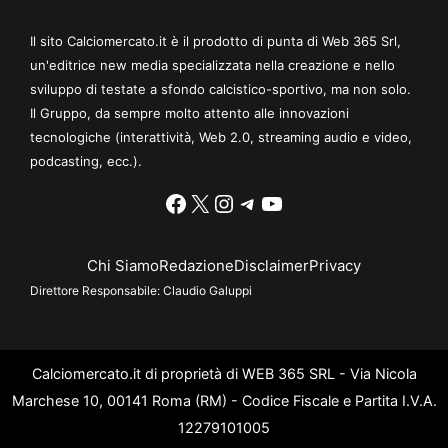
Il sito Calciomercato.it è il prodotto di punta di Web 365 Srl,
un'editrice new media specializzata nella creazione e nello
sviluppo di testate a sfondo calcistico-sportivo, ma non solo.
Il Gruppo, da sempre molto attento alle innovazioni
tecnologiche (interattività, Web 2.0, streaming audio e video,
podcasting, ecc.).
Facebook
X
Instagram
Telegram
YouTube
Chi Siamo
Redazione
Disclaimer
Privacy
Direttore Responsabile:
Claudio Galuppi
Calciomercato.it di proprietà di WEB 365 SRL - Via Nicola
Marchese 10, 00141 Roma (RM) - Codice Fiscale e Partita I.V.A.
12279101005