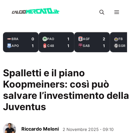
Vai
Menu
al
contenuto
0
1
2
BRA
PAO
AGF
FB
1
1
1
APO
C48
SAB
SGR
Spalletti e il piano
Koopmeiners: così può
salvare l’investimento della
Juventus
Riccardo Meloni
2 Novembre 2025 - 09:10