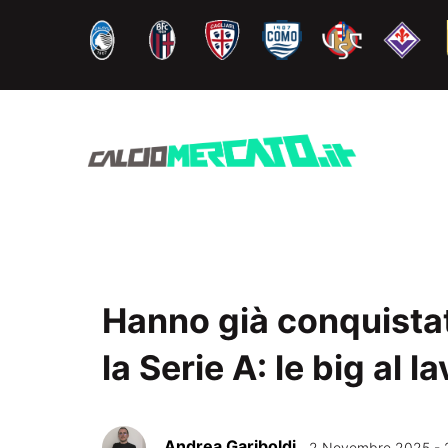
Vai
al
contenuto
Hanno già conquista
la Serie A: le big al l
Andrea Gariboldi
2 Novembre 2025 - 