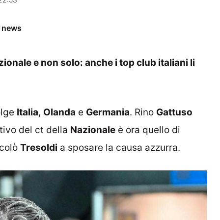
e news
ionale e non solo: anche i top club italiani li
olge
Italia
,
Olanda
e
Germania
. Rino
Gattuso
tivo del ct della
Nazionale
è ora quello di
colò
Tresoldi
a sposare la causa azzurra.