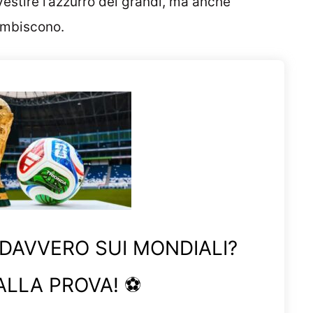
vestire l’azzurro dei grandi, ma anche
 ambiscono.
 DAVVERO SUI MONDIALI?
ALLA PROVA! ⚽