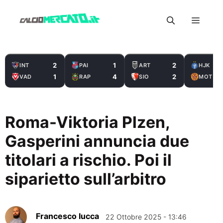
Vai
Menu
al
contenuto
2
1
2
INT
PAI
ART
HJK
1
4
2
VAD
RAP
SIO
MOT
Roma-Viktoria Plzen,
Gasperini annuncia due
titolari a rischio. Poi il
siparietto sull’arbitro
Francesco Iucca
22 Ottobre 2025 - 13:46