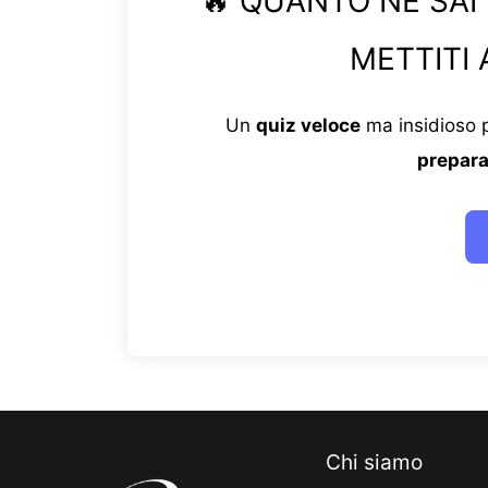
🔥 QUANTO NE SAI
METTITI 
Un
quiz veloce
ma insidioso p
prepara
Chi siamo