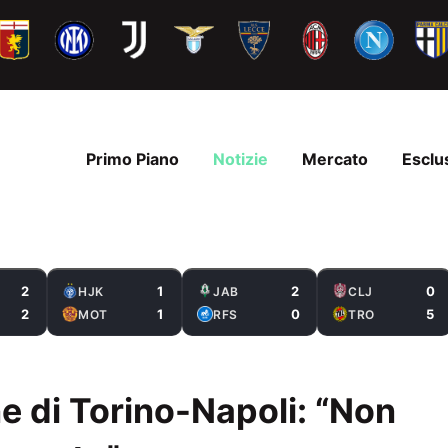
Primo Piano
Notizie
Mercato
Esclu
2
1
2
0
HJK
JAB
CLJ
2
1
0
5
MOT
RFS
TRO
ne di Torino-Napoli: “Non