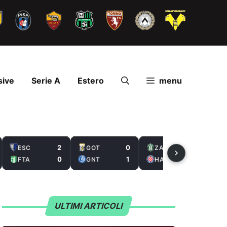
sive
Serie A
Estero
menu
2
0
2
ESC
GOT
ZAL
0
1
5
FTA
GNT
HAS
ULTIMI ARTICOLI