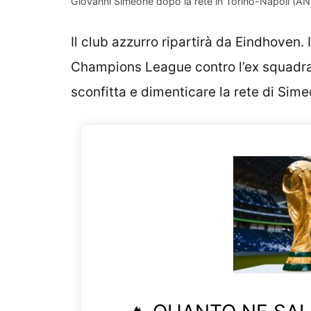
Giovanni Simeone dopo la rete in Torino-Napoli (AN
Il club azzurro ripartirà da Eindhoven. 
Champions League contro l’ex squadra
sconfitta e dimenticare la rete di Sime