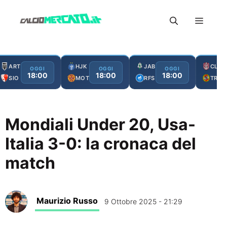
Vai
Menu
al
contenuto
ART
HJK
JAB
CLJ
OGGI
OGGI
OGGI
18:00
18:00
18:00
SIO
MOT
RFS
TRO
Mondiali Under 20, Usa-
Italia 3-0: la cronaca del
match
Maurizio Russo
9 Ottobre 2025 - 21:29