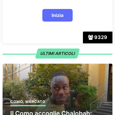
9329
ULTIMI ARTICOLI
COMO
,
MERCATO
Il Como accoglie Chalobah: